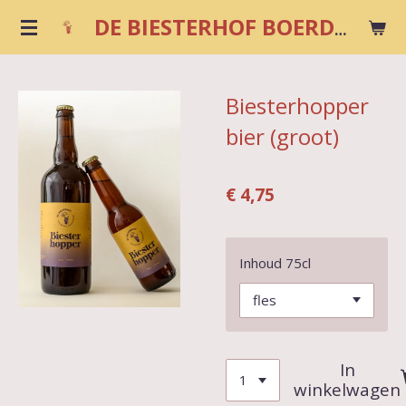
Ga
DE BIESTERHOF BOERDERIJWINKEL
direct
naar
de
Biesterhopper
hoofdinhoud
bier (groot)
€ 4,75
Inhoud 75cl
In
winkelwagen