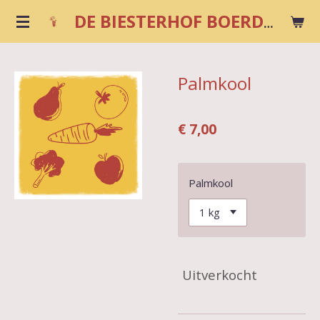
Ga
DE BIESTERHOF BOERDERIJWINKEL
direct
naar
de
Palmkool
hoofdinhoud
€ 7,00
Palmkool
Uitverkocht