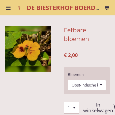
Ga
DE BIESTERHOF BOERDERIJWINKEL
direct
naar
de
Eetbare
hoofdinhoud
bloemen
€ 2,00
Bloemen
In
winkelwagen