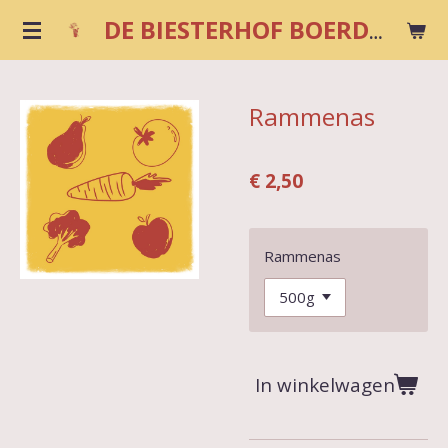
Ga
DE BIESTERHOF BOERDERIJWINKEL
direct
naar
de
Rammenas
hoofdinhoud
€ 2,50
Rammenas
In winkelwagen