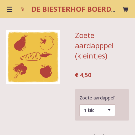
Ga
DE BIESTERHOF BOERDERIJWINKEL
direct
naar
de
Zoete
hoofdinhoud
aardapppel
(kleintjes)
€ 4,50
Zoete aardappel'