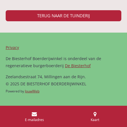
TERUG NAAR DE TUINDERIJ
Privacy
De Biesterhof Boerderijwinkel is onderdeel van de
regeneratieve burgerboerderij
De Biesterhof
Zeelandsestraat 74, Millingen aan de Rijn.
© 2025 DE BIESTERHOF BOERDERIJWINKEL
Powered by
JouwWeb
E-mailadres
Kaart