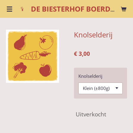
Ga
DE BIESTERHOF BOERDERIJWINKEL
direct
naar
de
Knolselderij
hoofdinhoud
€ 3,00
Knolselderij
Uitverkocht