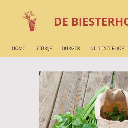
Ga
direct
DE BIESTERH
naar
de
hoofdinhoud
HOME
BEDRIJF
BURGER
DE BIESTERHOF