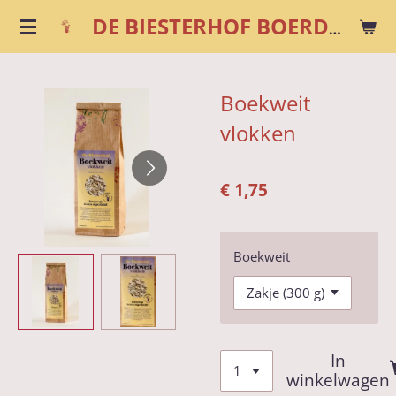
Ga
DE BIESTERHOF BOERDERIJWINKEL
direct
naar
de
Boekweit
hoofdinhoud
vlokken
€ 1,75
Boekweit
In
winkelwagen